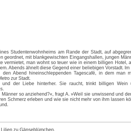
k eines Studentenwohnheims am Rande der Stadt, auf abgeg
en geordnet, mit blankgewischten Eingangshallen, jungen Män
e vermietet, man wohnt so teuer wie in einem billigen Hotel,
nem. Abends ähnelt diese Gegend einer beliebigen Vorstadt. Im 
n den Abend hineinschleppenden Tagescafé, in dem man mi
etro zur Stadt.
und der Liebe hinterher. Sie raucht, trinkt billigen Wein 
s.
e Männer so anziehend?«, fragt A. »Weil sie unwissend und d
en Schmerz erleben und wie sie nicht mehr von ihm lassen könn
und.
 Lilien zu Gänseblümchen.