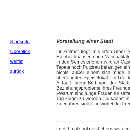
Vorstellung einer Stadt
Startseite
Überblick
Ihr Zimmer liegt im vierten Stoc
Halbhochhäuser, nach Nationalität
weiter
In den Semesterferien wird an Gäst
Tapete noch Putzfrau belästigen ei
zurück
nichts, außer einem sich müde i
überteuerten Speiselokal. Und der M
A läuft ihrem Bild von der Stadt 
Beziehungsprobleme ihres Freunde
»Warum sind junge Frauen für satt
Tag klüger zu werden. Du kannst ihr
zu erfahren sind«, antwortet der Fre
Im Schmalztopf des Lebens werden